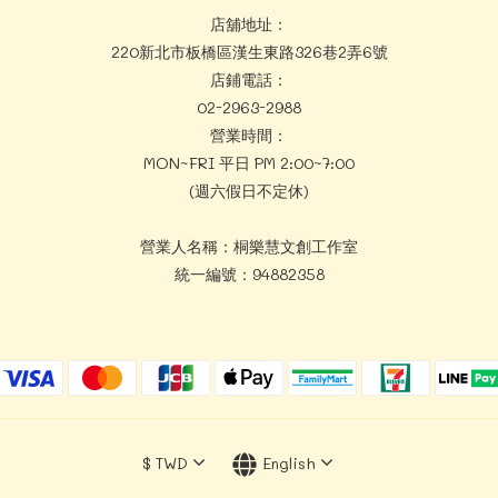
店舖地址：
220新北市板橋區漢生東路326巷2弄6號
店鋪電話：
02-2963-2988
營業時間：
MON~FRI 平日 PM 2:00~7:00
(週六假日不定休)
營業人名稱：桐樂慧文創工作室
統一編號：94882358
$
TWD
English