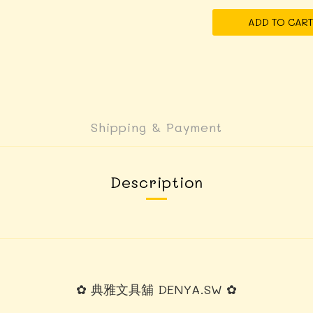
ADD TO CART
Shipping & Payment
Description
✿ 典雅文具舖 DENYA.SW ✿