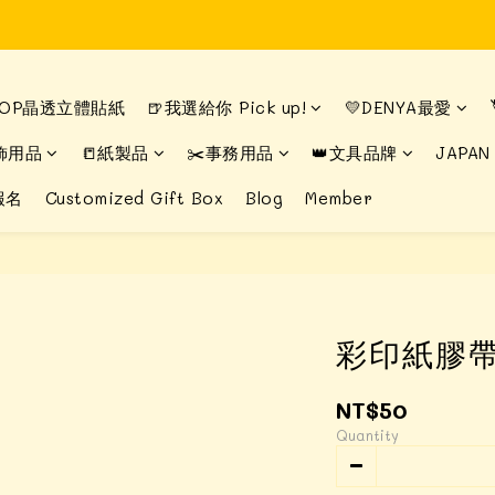
Time to enjoy STATIONERY!
Time to enjoy STATIONERY!
DROP晶透立體貼紙
🍺我選給你 Pick up!
💛DENYA最愛
飾用品
📒紙製品
✂️事務用品
👑文具品牌
JAPAN
報名
Customized Gift Box
Blog
Member
彩印紙膠帶
NT$50
Quantity