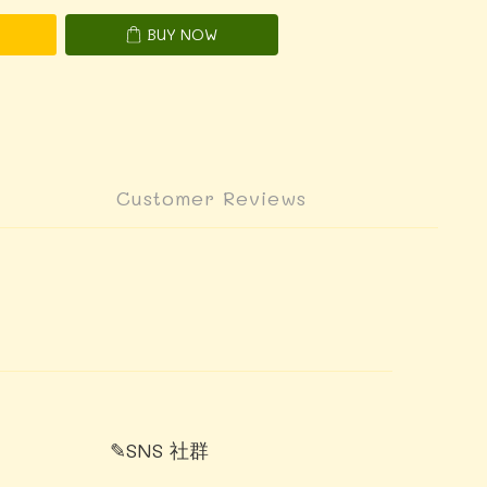
BUY NOW
Customer Reviews
✎SNS 社群