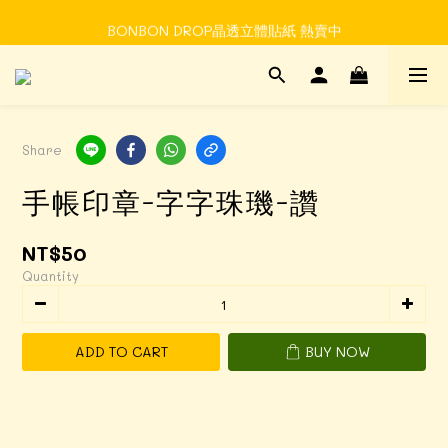
Time to enjoy STATIONERY!
BONBON DROP晶透立體貼紙 熱賣中
Time to enjoy STATIONERY!
Share
手帳印章-字字珠璣-讚
NT$50
Quantity
ADD TO CART
BUY NOW