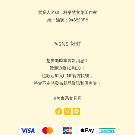
營業人名稱：桐樂慧文創工作室
統一編號：94882358
✎SNS 社群
想要隨時掌握新消息？
歡迎追蹤FB和IG！
也歡迎加入LINE官方帳號，
將會不定時發布新品資訊和優惠券！
#美食系文具店