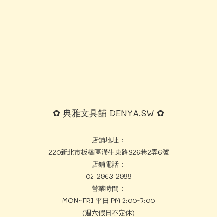
✿ 典雅文具舖 DENYA.SW ✿
店舖地址：
220新北市板橋區漢生東路326巷2弄6號
店鋪電話：
02-2963-2988
營業時間：
MON~FRI 平日 PM 2:00~7:00
(週六假日不定休)