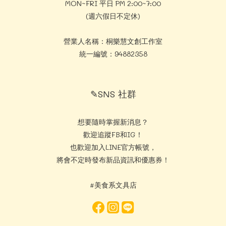
MON~FRI 平日 PM 2:00~7:00
(週六假日不定休)
營業人名稱：桐樂慧文創工作室
統一編號：94882358
✎SNS 社群
想要隨時掌握新消息？
歡迎追蹤FB和IG！
也歡迎加入LINE官方帳號，
將會不定時發布新品資訊和優惠券！
#美食系文具店