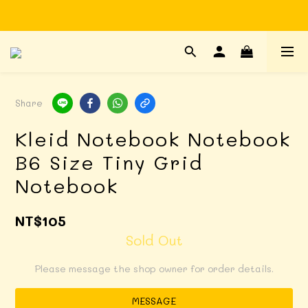
Time to enjoy STATIONERY!
Time to enjoy STATIONERY!
Share
Kleid Notebook Notebook
B6 Size Tiny Grid
Notebook
NT$105
Sold Out
Please message the shop owner for order details.
MESSAGE