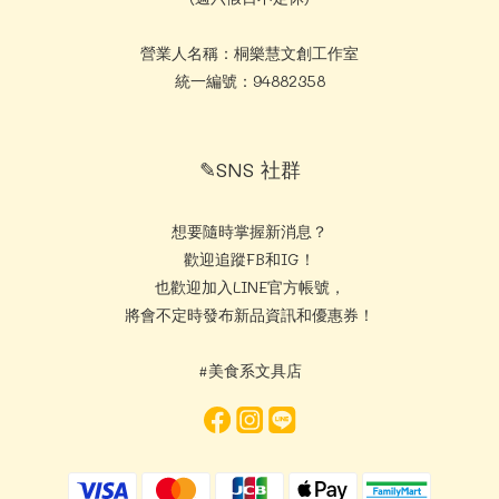
營業人名稱：桐樂慧文創工作室
統一編號：94882358
✎SNS 社群
想要隨時掌握新消息？
歡迎追蹤FB和IG！
也歡迎加入LINE官方帳號，
將會不定時發布新品資訊和優惠券！
#美食系文具店