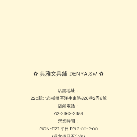
✿ 典雅文具舖 DENYA.SW ✿
店舖地址：
220新北市板橋區漢生東路326巷2弄6號
店鋪電話：
02-2963-2988
營業時間：
MON~FRI 平日 PM 2:00~7:00
(週六假日不定休)