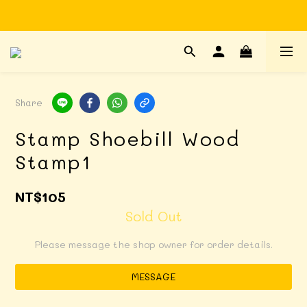
Time to enjoy STATIONERY!
Time to enjoy STATIONERY!
Share
Stamp Shoebill Wood
Stamp1
NT$105
Sold Out
Please message the shop owner for order details.
MESSAGE