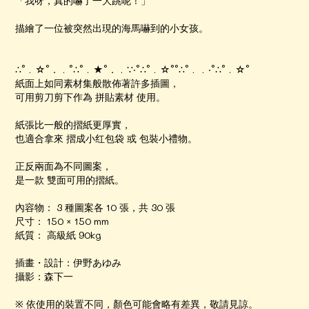
「我呀，真的嚇了一大跳呢！」
描繪了一位被突然出現的海馬嚇到的小女孩。
∴°﹒☆°．﹒°∴°﹒★°．﹒∵‧°∴°﹒☆°°∴°﹒﹒‧°∴°﹒☆°
紙面上如同素材集般散佈著許多插圖，
可用剪刀剪下作為 拼貼素材 使用。
紙張比一般的摺紙更厚實，
也適合拿來 摺成小红包袋 或 包裝小禮物。
正反兩面為不同圖案，
是一款 雙面可用的摺紙。
內容物： 3 種圖案各 10 張，共 30 張
尺寸： 150 × 150 mm
紙質： 高級紙 90kg
插畫・設計：伊野あゆみ
攝影：森下一
※ 依使用的裝置不同，顏色可能會略有差異，敬請見諒。