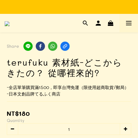
Time to enjoy STATIONERY!
Time to enjoy STATIONERY!
Share
terufuku 素材紙-どこから
きたの？ 從哪裡來的?
-全店單筆購買滿1500，即享台灣免運（限使用超商取貨/郵局）
-日本文創品牌てるふく商店
NT$180
Quantity