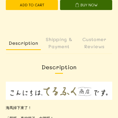
ADD TO CART
BUY NOW
Shipping &
Customer
Description
Payment
Reviews
Description
海馬掉下來了！