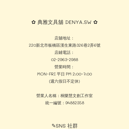
✿ 典雅文具舖 DENYA.SW ✿
店舖地址：
220新北市板橋區漢生東路326巷2弄6號
店鋪電話：
02-2963-2988
營業時間：
MON~FRI 平日 PM 2:00~7:00
(週六假日不定休)
營業人名稱：桐樂慧文創工作室
統一編號：94882358
✎SNS 社群