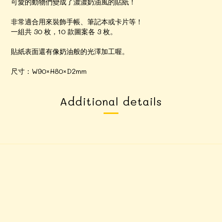
可愛的動物們變成了濃濃奶油風的貼紙！
非常適合用來裝飾手帳、筆記本或卡片等！
一組共 30 枚，10 款圖案各 3 枚。
貼紙表面還有像奶油般的光澤加工喔。
尺寸：W90×H80×D2mm
Additional details