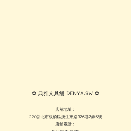
✿ 典雅文具舖 DENYA.SW ✿
店舖地址：
220新北市板橋區漢生東路326巷2弄6號
店鋪電話：