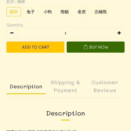
款式
: 貓咪
貓咪
兔子
小狗
熊貓
老虎
北極熊
Quantity
ADD TO CART
BUY NOW
Shipping &
Customer
Description
Payment
Reviews
Description