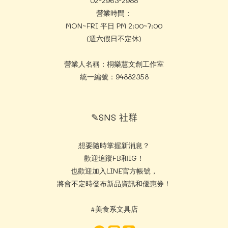
02-2963-2988
營業時間：
MON~FRI 平日 PM 2:00~7:00
(週六假日不定休)
營業人名稱：桐樂慧文創工作室
統一編號：94882358
✎SNS 社群
想要隨時掌握新消息？
歡迎追蹤FB和IG！
也歡迎加入LINE官方帳號，
將會不定時發布新品資訊和優惠券！
#美食系文具店