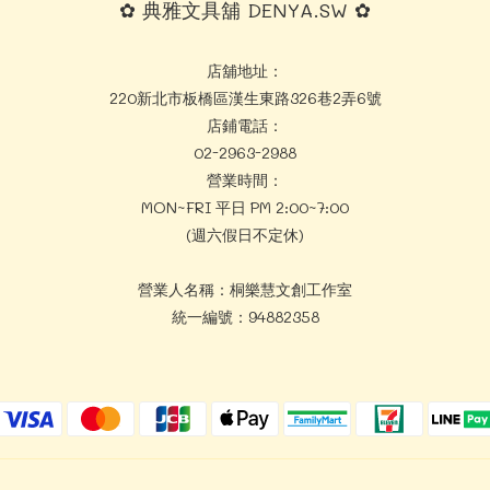
✿ 典雅文具舖 DENYA.SW ✿
店舖地址：
220新北市板橋區漢生東路326巷2弄6號
店鋪電話：
02-2963-2988
營業時間：
MON~FRI 平日 PM 2:00~7:00
(週六假日不定休)
營業人名稱：桐樂慧文創工作室
統一編號：94882358