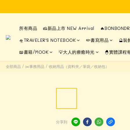
所有商品
🧀新品上市 NEW Arrival
🔥BONBON
🛸TRAVELER'S NOTEBOOK
✏️書寫用品
🔮裝
📖書籍/MOOK
💡大人的療癒時光
🐣實體課程
全部商品
/
✂️事務用品
/
收納用品（資料夾／筆袋／收納包）
分享到