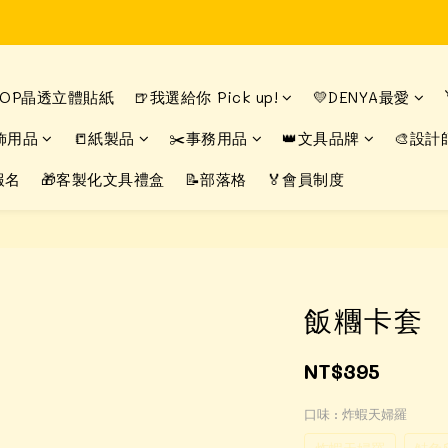
Time to enjoy STATIONERY!
Time to enjoy STATIONERY!
DROP晶透立體貼紙
🍺我選給你 Pick up!
💛DENYA最愛
飾用品
📒紙製品
✂️事務用品
👑文具品牌
🎨設計
報名
🎁客製化文具禮盒
📝部落格
🏅會員制度
飯糰卡套
NT$395
口味
: 炸蝦天婦羅