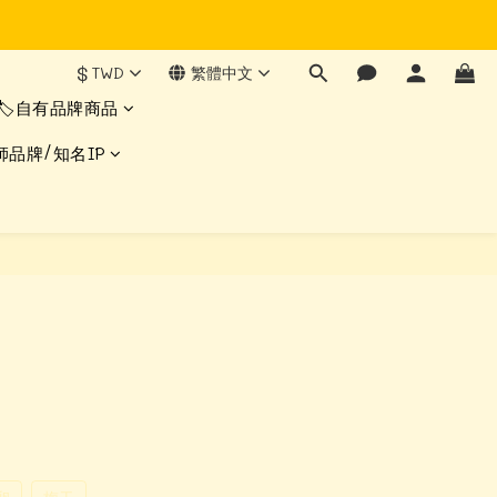
$
TWD
繁體中文
🏷️自有品牌商品
師品牌/知名IP