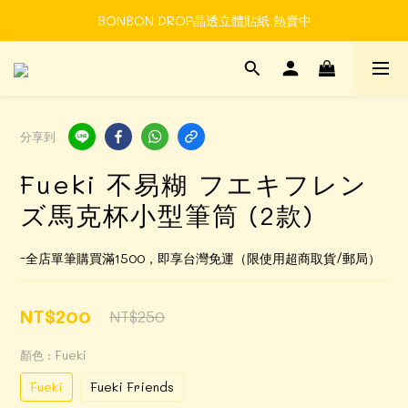
BONBON DROP晶透立體貼紙 熱賣中
Time to enjoy STATIONERY!
Time to enjoy STATIONERY!
分享到
Fueki 不易糊 フエキフレン
ズ馬克杯小型筆筒 (2款)
-全店單筆購買滿1500，即享台灣免運（限使用超商取貨/郵局）
NT$200
NT$250
顏色
: Fueki
Fueki
Fueki Friends