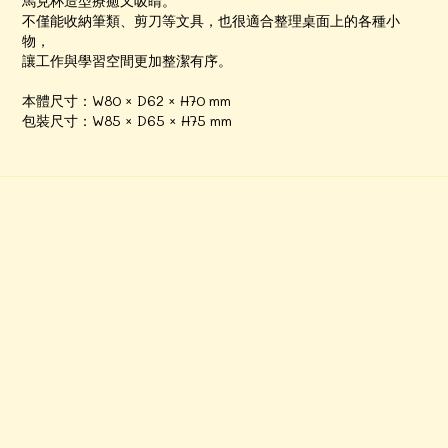
馬克杯造型療癒又吸睛。
不僅能收納筆類、剪刀等文具，也很適合整理桌面上的各種小
物，
讓工作與學習空間更加整潔有序。
本體尺寸：W80 × D62 × H70 mm
包裝尺寸：W85 × D65 × H75 mm