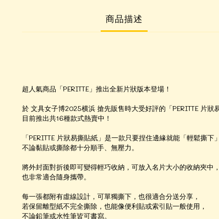
商品描述
超人氣商品「PERITTE」推出全新片狀版本登場！
於 文具女子博2025横浜 搶先販售時大受好評的「PERITTE 片
目前推出共16種款式熱賣中！
「PERITTE 片狀易撕貼紙」是一款只要捏住邊緣就能「輕鬆撕
不論黏貼或撕除都十分順手、無壓力。
將外封面對折後即可變得輕巧收納，可放入名片大小的收納夾中
也非常適合隨身攜帶。
每一張都附有虛線設計，可單獨撕下，也很適合分送分享，
若保留離型紙不完全撕除，也能像便利貼或索引貼一般使用，
不論鉛筆或水性筆皆可書寫。