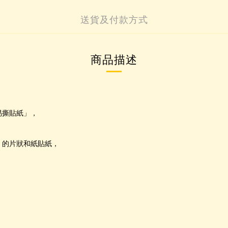
送貨及付款方式
商品描述
狀易撕貼紙」，
下」的片狀和紙貼紙，
，