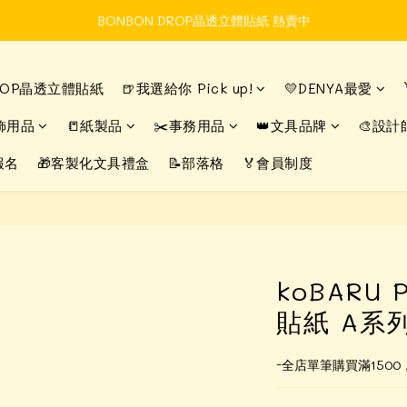
BONBON DROP晶透立體貼紙 熱賣中
Time to enjoy STATIONERY!
DROP晶透立體貼紙
🍺我選給你 Pick up!
💛DENYA最愛
Time to enjoy STATIONERY!
飾用品
📒紙製品
✂️事務用品
👑文具品牌
🎨設計
報名
🎁客製化文具禮盒
📝部落格
🏅會員制度
koBARU 
貼紙 A系列
-全店單筆購買滿150