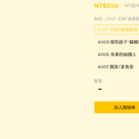
NT$200
NT$2
顏色
: A001 吊掛/偷看
A001 吊掛/偷看動物
A003 柴田啟子-貓幽
A005 坐著的絲襪人
A007 圓形/多角形
數量
加入購物車