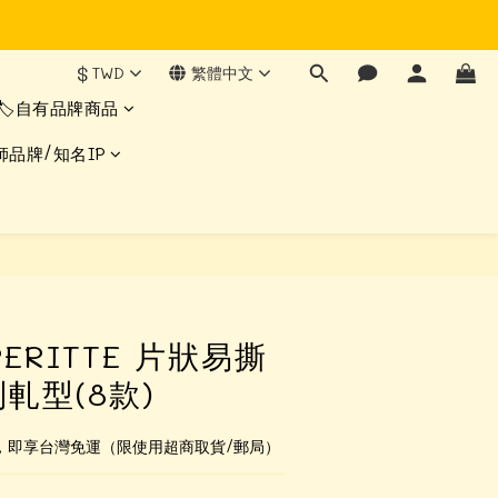
$
TWD
繁體中文
🏷️自有品牌商品
師品牌/知名IP
立即購買
PERITTE 片狀易撕
軋型(8款)
0，即享台灣免運（限使用超商取貨/郵局）