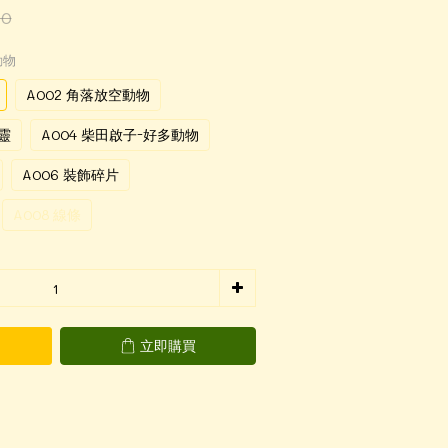
10
動物
A002 角落放空動物
靈
A004 柴田啟子-好多動物
A006 裝飾碎片
A008 線條
立即購買