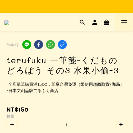
Time to enjoy STATIONERY!
Time to enjoy STATIONERY!
分享到
terufuku 一筆箋-くだもの
どろぼう その3 水果小偷-3
-全店單筆購買滿1500，即享台灣免運（限使用超商取貨/郵局）
-日本文創品牌てるふく商店
NT$150
數量