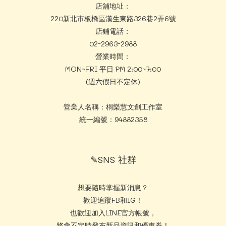
店舖地址：
220新北市板橋區漢生東路326巷2弄6號
店鋪電話：
02-2963-2988
營業時間：
MON~FRI 平日 PM 2:00~7:00
(週六假日不定休)
營業人名稱：桐樂慧文創工作室
統一編號：94882358
✎SNS 社群
想要隨時掌握新消息？
歡迎追蹤FB和IG！
也歡迎加入LINE官方帳號，
將會不定時發布新品資訊和優惠券！