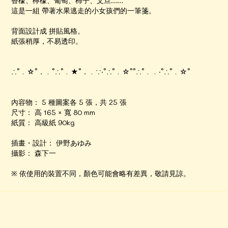
香檬、檸檬、葡萄、柿子、文旦……
這是一組 帶著水果逃走的小女孩們的一筆箋。
背面設計成 拼貼風格。
紙張稍厚，不易透印。
∴°﹒☆°．﹒°∴°﹒★°．﹒∵‧°∴°﹒☆°°∴°﹒﹒‧°∴°﹒☆°
內容物： 5 種圖案各 5 張，共 25 張
尺寸： 高 165 × 寬 80 mm
紙質： 高級紙 90kg
插畫・設計： 伊野あゆみ
攝影： 森下一
※ 依使用的裝置不同，顏色可能會略有差異，敬請見諒。