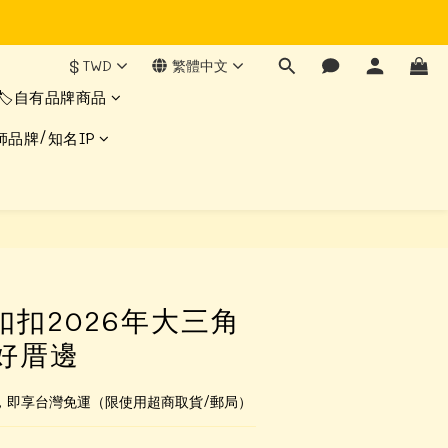
$
TWD
繁體中文
🏷️自有品牌商品
師品牌/知名IP
扣扣2026年大三角
好厝邊
0，即享台灣免運（限使用超商取貨/郵局）