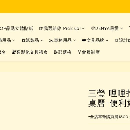
Time to enjoy STATIONERY!
Time to enjoy STATIONERY!
DROP晶透立體貼紙
🍺我選給你 Pick up!
💛DENYA最愛
飾用品
📒紙製品
✂️事務用品
👑文具品牌
🎨設計
報名
🎁客製化文具禮盒
📝部落格
🏅會員制度
三瑩 哩哩
桌曆-便利
-全店單筆購買滿150