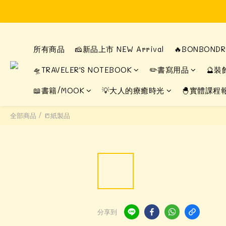
所有商品
🧀新品上市 NEW Arrival
🔥BONBON
🛸TRAVELER'S NOTEBOOK
✏️書寫用品
🔮裝
📖書籍/MOOK
💡大人的療癒時光
🐣實體課程
全部商品
/
📒紙製品
分享到