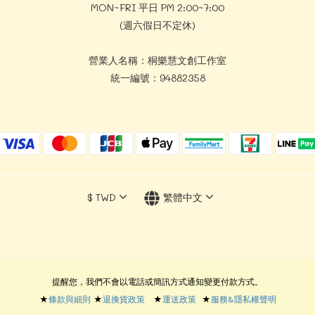
MON~FRI 平日 PM 2:00~7:00
(週六假日不定休)
營業人名稱：桐樂慧文創工作室
統一編號：94882358
$
TWD
繁體中文
提醒您，我們不會以電話或簡訊方式通知變更付款方式。
★
條款與細則
★
退換貨政策
★
運送政策
★
服務&隱私權聲明