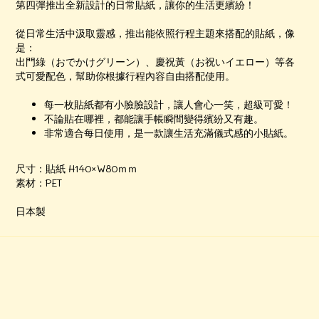
第四彈推出全新設計的日常貼紙，讓你的生活更繽紛！
從日常生活中汲取靈感，推出能依照行程主題來搭配的貼紙，像
是：
出門綠（おでかけグリーン）、慶祝黃（お祝いイエロー）等各
式可愛配色，幫助你根據行程內容自由搭配使用。
每一枚貼紙都有小臉臉設計，讓人會心一笑，超級可愛！
不論貼在哪裡，都能讓手帳瞬間變得繽紛又有趣。
非常適合每日使用，是一款讓生活充滿儀式感的小貼紙。
尺寸：貼紙 H140×W80ｍｍ
素材：PET
日本製