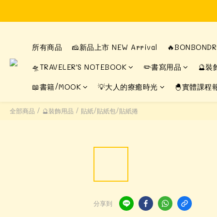
所有商品
🧀新品上市 NEW Arrival
🔥BONBON
🛸TRAVELER'S NOTEBOOK
✏️書寫用品
🔮裝
📖書籍/MOOK
💡大人的療癒時光
🐣實體課程
全部商品
/
🔮裝飾用品
/
貼紙/貼紙包/貼紙捲
分享到