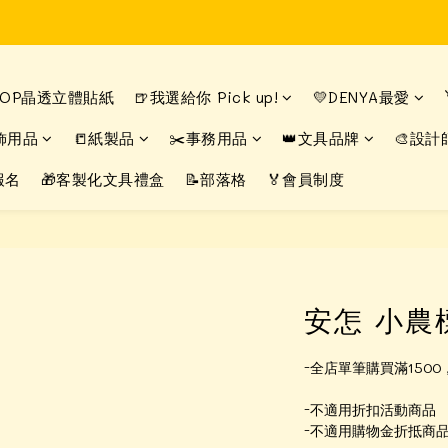
Time to enjoy STATIONERY!
Time to enjoy STATIONERY!
DROP晶透立體貼紙
🍺我選給你 Pick up!
💛DENYA最愛
飾用品
📒紙製品
✂️事務用品
👑文具品牌
🎨設計
報名
🎁客製化文具禮盒
📝部落格
🏅會員制度
安怎 小農
-全店單筆購買滿150
-不適用折扣活動商品
-不適用購物金折抵商