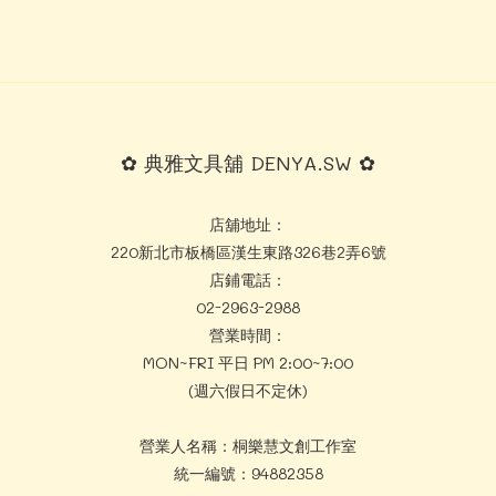
✿ 典雅文具舖 DENYA.SW ✿
店舖地址：
220新北市板橋區漢生東路326巷2弄6號
店鋪電話：
02-2963-2988
營業時間：
MON~FRI 平日 PM 2:00~7:00
(週六假日不定休)
營業人名稱：桐樂慧文創工作室
統一編號：94882358