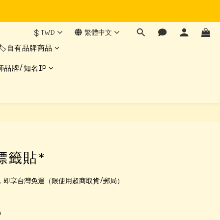
$
TWD
繁體中文
🏷️自有品牌商品
師品牌/知名IP
標籤貼*
0，即享台灣免運（限使用超商取貨/郵局）
品