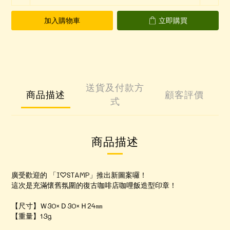
加入購物車
立即購買
送貨及付款方
商品描述
顧客評價
式
商品描述
廣受歡迎的 「I♡STAMP」推出新圖案囉！
這次是充滿懷舊氛圍的復古咖啡店咖哩飯造型印章！
【尺寸】Ｗ30×Ｄ30×Ｈ24㎜
【重量】13g