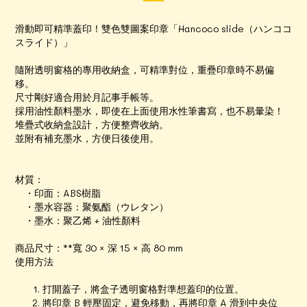
滑動即可精準蓋印！雙色雙圖案印章「Hancoco slide（ハンココ
スライド）」
隨附透明窗格的專用收納盒，可精準對位，重疊印章時不易偏
移。
尺寸剛好適合用於月記事手帳等。
採用油性顏料墨水，即使在上面使用水性筆書寫，也不易暈染！
堆疊式收納盒設計，方便整齊收納。
並附有補充墨水，方便日後使用。
材質：
・印面：ABS樹脂
・墨水容器：聚氨酯（ウレタン）
・墨水：聚乙烯 + 油性顏料
商品尺寸：**寬 30 × 深 15 × 高 80 mm
使用方法
打開蓋子，將盒子透明窗格對準想蓋印的位置。
將印章 B 輕壓固定，避免移動，再將印章 A 滑到中央位