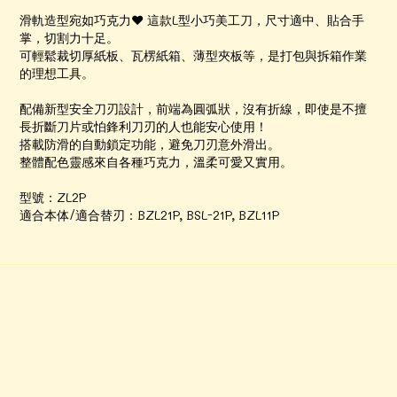
滑軌造型宛如巧克力♥ 這款L型小巧美工刀，尺寸適中、貼合手
掌，切割力十足。
可輕鬆裁切厚紙板、瓦楞紙箱、薄型夾板等，是打包與拆箱作業
的理想工具。
配備新型安全刀刃設計，前端為圓弧狀，沒有折線，即使是不擅
長折斷刀片或怕鋒利刀刃的人也能安心使用！
搭載防滑的自動鎖定功能，避免刀刃意外滑出。
整體配色靈感來自各種巧克力，溫柔可愛又實用。
型號：ZL2P
適合本体/適合替刃：BZL21P, BSL-21P, BZL11P