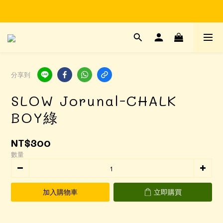
Time to enjoy STATIONERY!
Time to enjoy STATIONERY!
分享到
SLOW Jorunal-CHALK
BOY綠
NT$300
數量
加入購物車
立即購買