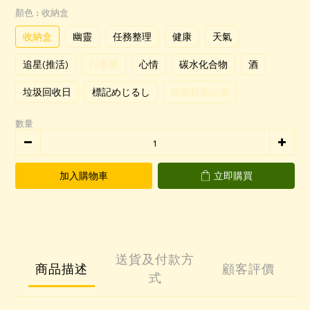
顏色
: 收納盒
收納盒
幽靈
任務整理
健康
天氣
追星(推活)
行事曆
心情
碳水化合物
酒
垃圾回收日
標記めじるし
銀喉長尾山雀
數量
加入購物車
立即購買
送貨及付款方
商品描述
顧客評價
式