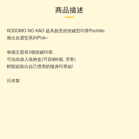
商品描述
KODOMO NO KAO 超具創意的按鍵型印章Pochiito
推出自選型系列P!ck~
每個主題有3個按鍵印章,
可自由放入收納盒(可容納6個, 另售)
輕鬆組裝出自己慣用的隨身印章組!
日本製