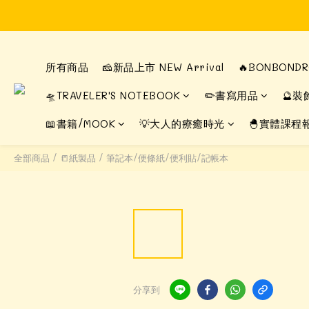
所有商品
🧀新品上市 NEW Arrival
🔥BONBON
🛸TRAVELER'S NOTEBOOK
✏️書寫用品
🔮裝
📖書籍/MOOK
💡大人的療癒時光
🐣實體課程
全部商品
/
📒紙製品
/
筆記本/便條紙/便利貼/記帳本
分享到