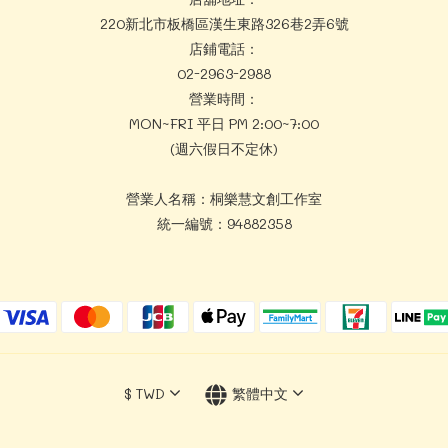
220新北市板橋區漢生東路326巷2弄6號
店鋪電話：
02-2963-2988
營業時間：
MON~FRI 平日 PM 2:00~7:00
(週六假日不定休)
營業人名稱：桐樂慧文創工作室
統一編號：94882358
$
TWD
繁體中文