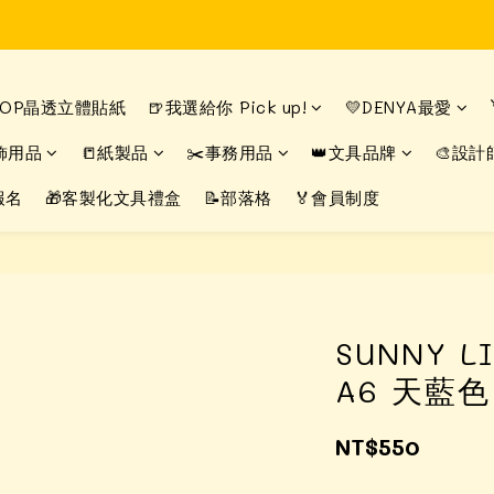
Time to enjoy STATIONERY!
Time to enjoy STATIONERY!
DROP晶透立體貼紙
🍺我選給你 Pick up!
💛DENYA最愛
飾用品
📒紙製品
✂️事務用品
👑文具品牌
🎨設計
報名
🎁客製化文具禮盒
📝部落格
🏅會員制度
SUNNY L
A6 天藍色
NT$550