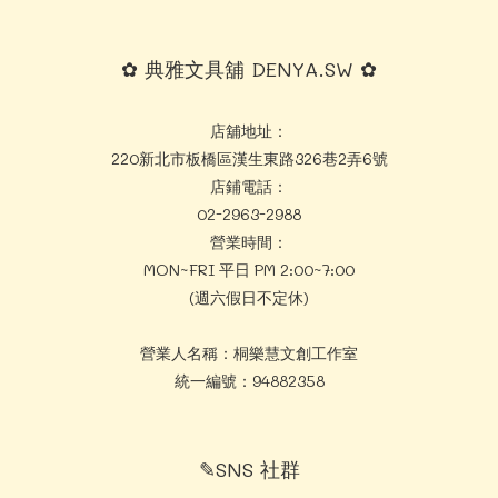
✿ 典雅文具舖 DENYA.SW ✿
店舖地址：
220新北市板橋區漢生東路326巷2弄6號
店鋪電話：
02-2963-2988
營業時間：
MON~FRI 平日 PM 2:00~7:00
(週六假日不定休)
營業人名稱：桐樂慧文創工作室
統一編號：94882358
✎SNS 社群