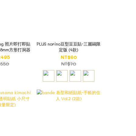
clog 照片即打即貼
PLUS norino豆型豆豆貼-三麗鷗限
38mm方形打洞器
定版 (4款)
$495
NT$60
$550
NT$70