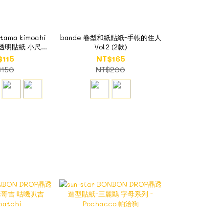
ama kimochi
bande 卷型和紙貼紙-手帳的住人
系列透明貼紙 小尺寸
Vol.2 (2款)
(數量限定)
$115
NT$165
$150
NT$200