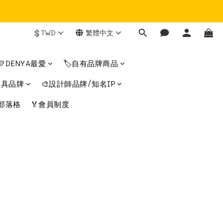
$
TWD
繁體中文
💛DENYA最愛
🏷️自有品牌商品
文具品牌
🎨設計師品牌/知名IP
部落格
🏅會員制度