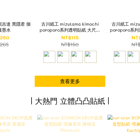
 寫吉達 黑隱君 個
古川紙工 mizutama kimochi
古川紙工 mizut
護墨水
poroporo系列透明貼紙 大尺寸
poroporo
(4款) (數量限定)
(4款) 
260
NT$115
NT
265
NT$150
NT
查看更多
| 大熱門 立體凸凸貼紙 |