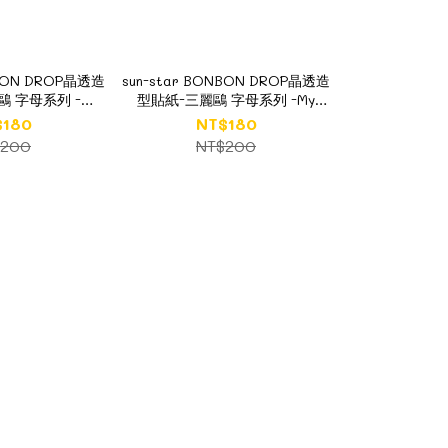
NBON DROP晶透造
sun-star BONBON DROP晶透造
鷗 字母系列 -
型貼紙-三麗鷗 字母系列 -My
BUI 三麗鷗男團
Melody 美樂蒂
$180
NT$180
$200
NT$200