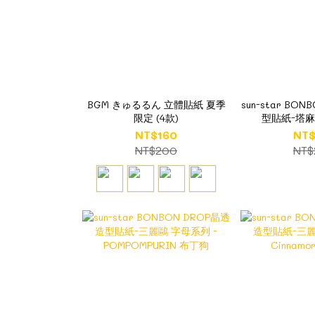
BGM きゅるるん 立體貼紙 夏季
sun-star BO
限定 (4款)
型貼紙-塔麻
Meme
NT$160
NT$
NT$200
NT$