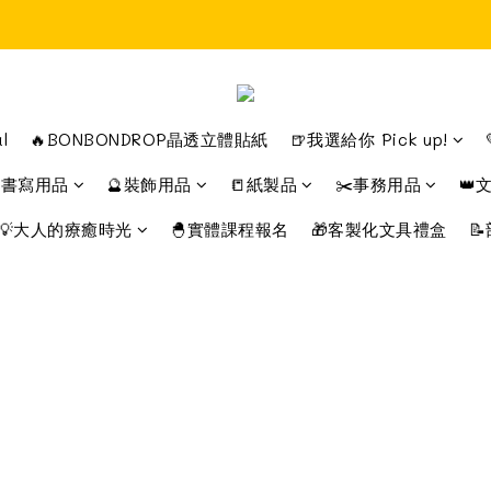
Time to enjoy STATIONERY!
Time to enjoy STATIONERY!
l
🔥BONBONDROP晶透立體貼紙
🍺我選給你 Pick up!
️書寫用品
🔮裝飾用品
📒紙製品
✂️事務用品
👑
💡大人的療癒時光
🐣實體課程報名
🎁客製化文具禮盒
