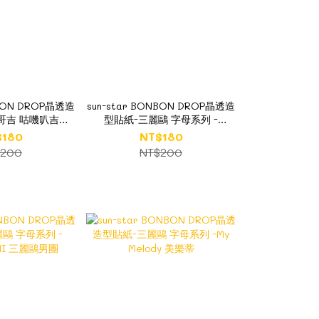
NBON DROP晶透造
sun-star BONBON DROP晶透造
哥吉 咕嘰叭吉
型貼紙-三麗鷗 字母系列 -
patchi
Pochacco 帕洽狗
$180
NT$180
$200
NT$200