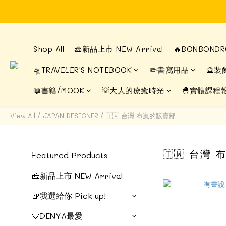
Shop All
🧀新品上市 NEW Arrival
🔥BONBON
🛸TRAVELER'S NOTEBOOK
✏️書寫用品
🔮裝
📖書籍/MOOK
💡大人的療癒時光
🐣實體課程
View All
/
JAPAN DESIGNER
/
🇹🇼 台灣 布嵐的販賣部
🇹🇼 台灣
Featured Products
🧀新品上市 NEW Arrival
🍺我選給你 Pick up!
💛DENYA最愛