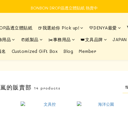
BONBON DROP晶透立體貼紙 熱賣中
Time to enjoy STATIONERY!
DROP晶透立體貼紙
🍺我選給你 Pick up!
💛DENYA最愛
Time to enjoy STATIONERY!
飾用品
📒紙製品
✂️事務用品
👑文具品牌
JAPAN
報名
Customized Gift Box
Blog
Member
 布嵐的販賣部
14 products