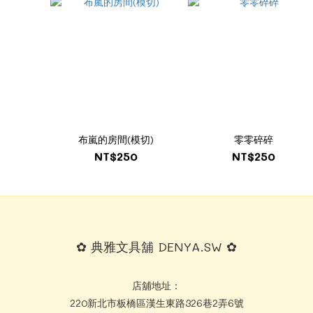
布嵐的房間(模切)
零零碎碎
0
NT$250
NT$250
✿ 典雅文具舖 DENYA.SW ✿
店舖地址：
220新北市板橋區漢生東路326巷2弄6號