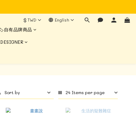
$
TWD
English
🏷️自有品牌商品
 DESIGNER
Sort by
24 Items per page