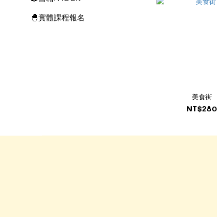
🐣實體課程報名
美食街
NT$28