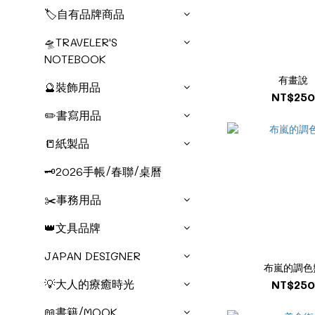
🏷️自有品牌商品
🛸TRAVELER'S
NOTEBOOK
有畫說
🔮裝飾用品
NT$250
✏️書寫用品
📒紙製品
🗝️2026手帳/春聯/桌曆
✂️事務用品
👑文具品牌
JAPAN DESIGNER
布嵐的調色
💡大人的療癒時光
NT$250
📖書籍/MOOK