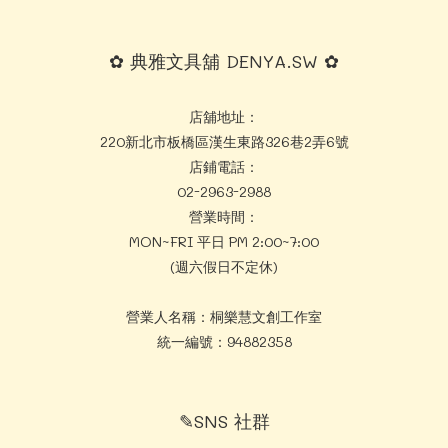
✿ 典雅文具舖 DENYA.SW ✿
店舖地址：
220新北市板橋區漢生東路326巷2弄6號
店鋪電話：
02-2963-2988
營業時間：
MON~FRI 平日 PM 2:00~7:00
(週六假日不定休)
營業人名稱：桐樂慧文創工作室
統一編號：94882358
✎SNS 社群