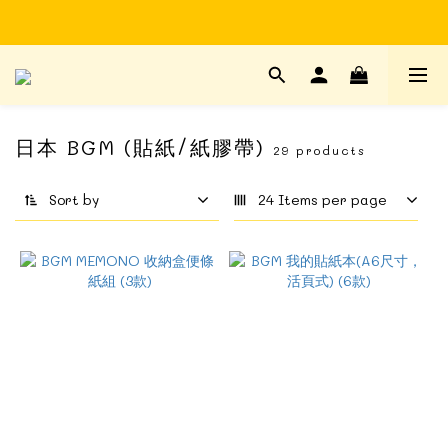
Time to enjoy STATIONERY!
Time to enjoy STATIONERY!
日本 BGM (貼紙/紙膠帶)
29 products
Sort by
24 Items per page