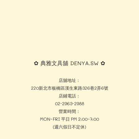
✿ 典雅文具舖 DENYA.SW ✿
店舖地址：
220新北市板橋區漢生東路326巷2弄6號
店鋪電話：
02-2963-2988
營業時間：
MON~FRI 平日 PM 2:00~7:00
(週六假日不定休)