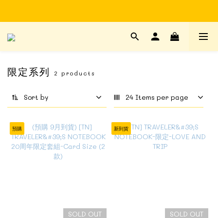
Time to enjoy STATIONERY!
Time to enjoy STATIONERY!
限定系列
2 products
Sort by
24 Items per page
預購
新到貨
SOLD OUT
SOLD OUT