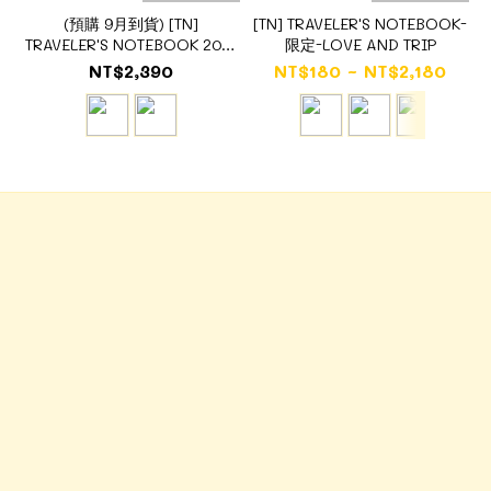
(預購 9月到貨) [TN]
[TN] TRAVELER'S NOTEBOOK-
TRAVELER'S NOTEBOOK 20周
限定-LOVE AND TRIP
年限定套組-Card Size (2款)
NT$2,390
NT$180 ~ NT$2,180