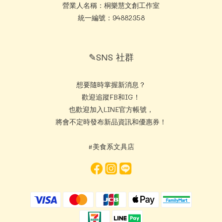
營業人名稱：桐樂慧文創工作室
統一編號：94882358
✎SNS 社群
想要隨時掌握新消息？
歡迎追蹤FB和IG！
也歡迎加入LINE官方帳號，
將會不定時發布新品資訊和優惠券！
#美食系文具店