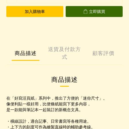
加入購物車
立即購買
送貨及付款方
商品描述
顧客評價
式
商品描述
在「好寫活頁紙」系列中，推出了方便的「迷你尺寸」。
像便利貼一樣好用，比便條紙能寫下更多內容，
是一款能與筆記本一起裝訂的新概念文具。
・橫線設計，適合記事、日常書寫等各種用途。
・上下方的刻度可作為繪製直線時的輔助參考線。