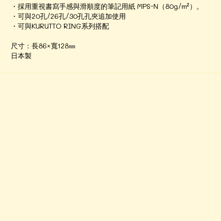
・採用重視書寫手感與滑順度的筆記用紙 MPS-N（80g/m²）。
・可與20孔/26孔/30孔孔夾追加使用
・可與KURUTTO RING系列搭配
尺寸：長86×寬128㎜
日本製