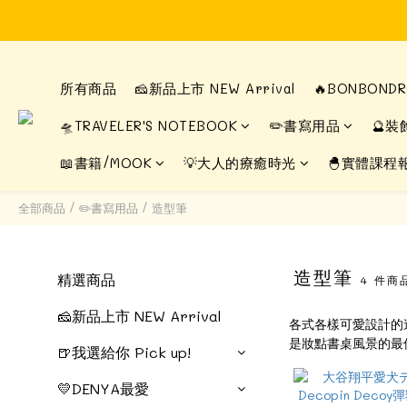
所有商品
🧀新品上市 NEW Arrival
🔥BONBON
🛸TRAVELER'S NOTEBOOK
✏️書寫用品
🔮裝
📖書籍/MOOK
💡大人的療癒時光
🐣實體課程
全部商品
/
✏️書寫用品
/
造型筆
造型筆
精選商品
4 件商
🧀新品上市 NEW Arrival
各式各樣可愛設計的
是妝點書桌風景的最
🍺我選給你 Pick up!
💛DENYA最愛