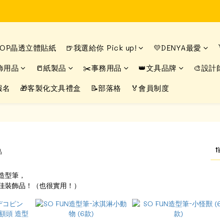
Time to enjoy STATIONERY!
Time to enjoy STATIONERY!
DROP晶透立體貼紙
🍺我選給你 Pick up!
💛DENYA最愛
飾用品
📒紙製品
✂️事務用品
👑文具品牌
🎨設計
報名
🎁客製化文具禮盒
📝部落格
🏅會員制度
品
造型筆，
佳裝飾品！（也很實用！）