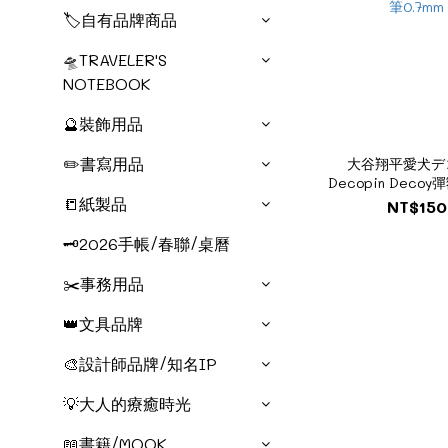
🏷️自有品牌商品
🛸TRAVELER'S
NOTEBOOK
🔮裝飾用品
✏️書寫用品
大谷翔平愛犬デ
Decopin Deco
筆0.7mm
📒紙製品
NT$150
🗝️2026手帳/春聯/桌曆
✂️事務用品
👑文具品牌
🎨設計師品牌/知名IP
💡大人的療癒時光
📖書籍/MOOK