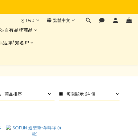
$
TWD
繁體中文
🏷️自有品牌商品
師品牌/知名IP
商品排序
每頁顯示 24 個