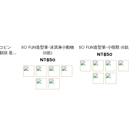
コピン
SO FUN造型筆-冰淇淋小動物
SO FUN造型筆-小怪獸 (6款
y彈額頭 造型
(6款)
NT$50
NT$50