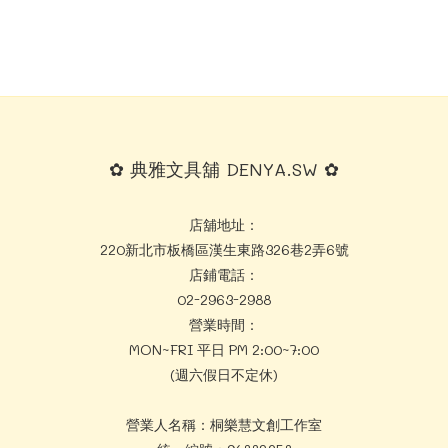
✿ 典雅文具舖 DENYA.SW ✿
店舖地址：
220新北市板橋區漢生東路326巷2弄6號
店鋪電話：
02-2963-2988
營業時間：
MON~FRI 平日 PM 2:00~7:00
(週六假日不定休)
營業人名稱：桐樂慧文創工作室